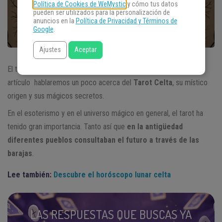
Política de Cookies de WeMystic
y cómo tus datos
pueden ser utilizados para la personalización de
anuncios en la
Política de Privacidad y Términos de
Google
.
Ajustes
Aceptar
El tarot tiene diferentes tiradas, cartas y hasta orígenes. En este
artículo hablaremos un poco acerca del
Tarot Celta
, su místico
origen y sus mágicos secretos.
En el esoterismo y en el universo mágico en general, el tarot ha
tenido gran importancia. Tanto así que
en la antigüedad
diferentes pueblos consultaban el futuro a través de las
barajas
.
Lee también:
Descubre el horóscopo lunar celta
LAS RESPUESTAS QUE BUSCAS YA