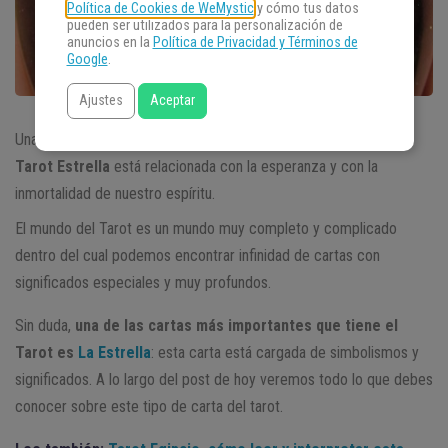
Política de Cookies de WeMystic
y cómo tus datos
pueden ser utilizados para la personalización de
anuncios en la
Política de Privacidad y Términos de
Google
.
Ajustes
Aceptar
Una de las cartas más importantes del Tarot es La Estrella. El
Tarot Estrella
está relacionada con la esperanza y con la
inmortalidad de nuestro espíritu.
El mundo del Tarot es un mundo muy completo y complicado
dentro del cual podemos encontrar infinidad de cartas con
significados especiales y muy profundos.
Sin duda,
una de las cartas más importantes que tiene el
Tarot es
La Estrella
: esta carta está cargada de simbolismos y
significados. A lo largo del post de hoy veremos todo lo que debes
conocer sobre este tipo de carta del tarot.