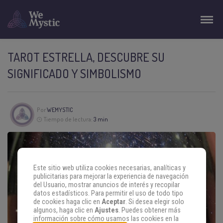
TAROT ESTRELLA, DESCUBRE SU
SIGNIFICADO Y SIMBOLISMO
Por
WEMYSTIC
Tiempo de lectura:
3 min
Este sitio web utiliza cookies necesarias, analíticas y
publicitarias para mejorar la experiencia de navegación
del Usuario, mostrar anuncios de interés y recopilar
datos estadísticos. Para permitir el uso de todo tipo
de cookies haga clic en
Aceptar
. Si desea elegir solo
algunos, haga clic en
Ajustes
. Puedes obtener más
información sobre cómo usamos las cookies en la