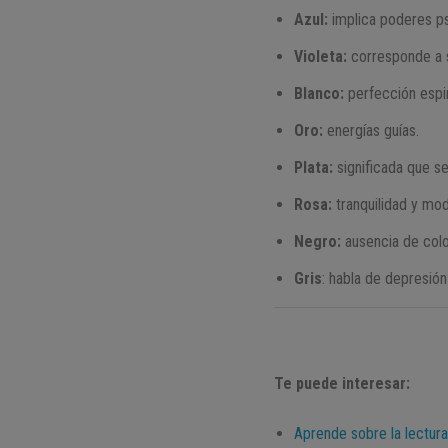
Azul:
implica poderes ps
Violeta:
corresponde a s
Blanco:
perfección espir
Oro:
energías guías.
Plata:
significada que s
Rosa:
tranquilidad y mod
Negro:
ausencia de color
Gris
: habla de depresión 
Te puede interesar:
Aprende sobre la lectura