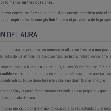
or lo menos en tres ocasiones.
r mayor concentración y sentir como si una energía recorriera todo el c
cada respiración, la energía fluirá como si proviniera de la propia 
ÓN DEL AURA
unto de descanso perfecto,
es necesario situarse frente a una pare
l sol o de luz artificial de cualquier tipo. Se habla, incluso, de sentir el
separan entre sí frente a nuestros ojos, a unos 30 centímetros.
Sin ni
 calidez entre las manos
, es en ese momento cuando se acercan la
 centímetros. No se debe forzar la vista, sino dejar fluir las energías.
a mirada fija y la atención totalmente centrada en ese pequeño espaci
illo, se trata del aura.
l mismo ejercicio con una mano, colocando el brazo extendido y el dors