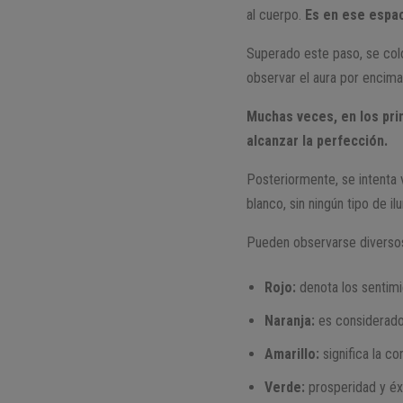
al cuerpo.
Es en ese espac
Superado este paso, se colo
observar el aura por encima
Muchas veces, en los prim
alcanzar la perfección.
Posteriormente, se intenta 
blanco, sin ningún tipo de i
Pueden observarse diversos
Rojo:
denota los sentimi
Naranja:
es considerado 
Amarillo:
significa la c
Verde:
prosperidad y éx