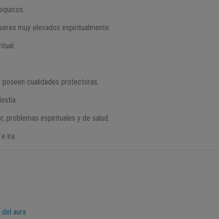
íquicos.
eres muy elevados espiritualmente.
itual.
e poseen cualidades protectoras.
estia.
, problemas espirituales y de salud.
e ira.
 del aura