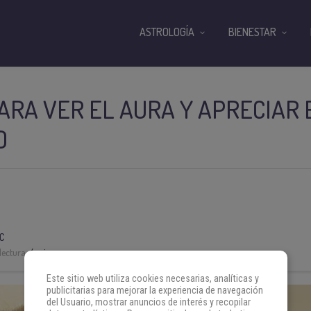
ASTROLOGÍA
BIENESTAR
ARA VER EL AURA Y APRECIAR
O
C
lectura:
4 min
Este sitio web utiliza cookies necesarias, analíticas y
publicitarias para mejorar la experiencia de navegación
del Usuario, mostrar anuncios de interés y recopilar