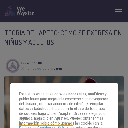
TEORÍA DEL APEGO: CÓMO SE EXPRESA EN
NIÑOS Y ADULTOS
Por
WEMYSTIC
Tiempo de lectura:
5 min
Este sitio web utiliza cookies necesarias, analíticas y
publicitarias para mejorar la experiencia de navegación
del Usuario, mostrar anuncios de interés y recopilar
datos estadísticos. Para permitir el uso de todo tipo
de cookies haga clic en
Aceptar
. Si desea elegir solo
algunos, haga clic en
Ajustes
. Puedes obtener más
información sobre cómo usamos las cookies en la