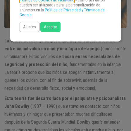
Política de Cookies de WeMystic
y cómo tus datos
pueden ser utilizados para la personalización de
anuncios en la
Política de Privacidad y Términos de
Google
.
Ajustes
Aceptar
La teoría del apego sugiere que hay un vínculo afectivo
entre un individuo un niño y una figura de apego
(comúnmente
un cuidador). Estos vínculos
se basan en las necesidades de
seguridad y protección del niño
, fundamentales en la infancia.
La teoría propone que los niños se apegan instintivamente a
quienes los cuidan, con el fin de sobrevivir, además de la
necesidad de desarrollo físico, social y emocional.
Esta teoría fue desarrollada por el psiquiatra y psicoanalista
John Bowlby
(1907 – 1990) que estuvo en contacto con niños
huérfanos y sin hogar que presentaban muchas dificultades
después de la Segunda Guerra Mundial. Bowlby quería entender
mejor cómo se desarrollaban los vínculos entre madre e hijo, por