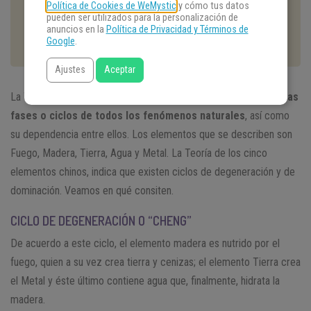
Política de Cookies de WeMystic
y cómo tus datos
pueden ser utilizados para la personalización de
anuncios en la
Política de Privacidad y Términos de
Google
.
Ajustes
Aceptar
La Teoría de los
cinco elementos chinos
, describe las
distintas
fases o ciclos de todos los fenómenos naturales
, así como
su dependencia entre ellos. Los elementos que se describen son
Fuego, Madera, Tierra, Agua y Metal. La Teoría de los cinco
elementos chinos, indica que existen ciclos de degeneración y de
dominación. Veamos en qué consiten.
CICLO DE DEGENERACIÓN O “CHENG”
De acuerdo a este ciclo, el elemento madera es nutrido por el
fuego, quien a su vez crea tierra y cenizas; el elemento Tierra crea
el Metal y éste último contiene agua que, finalmente, hidrata la
madera.