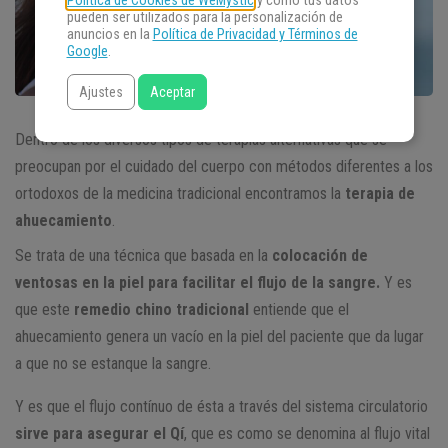
Política de Cookies de WeMystic
y cómo tus datos
pueden ser utilizados para la personalización de
anuncios en la
Política de Privacidad y Términos de
Google
.
Ajustes
Aceptar
Dentro de los diversos tipos de terapias alternativas que se
preocupan por el cuidado del cuerpo con métodos diferentes a los
ortodoxos de la medicina tradicional encontramos la
terapia de
ahuecamiento
.
Se trata de una técnica que basada en la
colocación de
ventosas en la piel para facilitar el flujo de la sangre.
Y es
que este
remedio chino tradicional
entiende que el
ahuecamiento genera un vacío en la piel del paciente que da lugar
a que no se estanque la sangre.
Y es que el flujo contínuo de ésta a través del sistema circulatorio
sirve para asegurar el Qí
, que es como se denomina al flujo vital