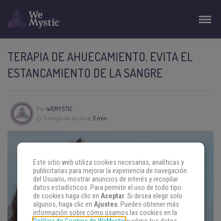
TERAPIA DE AHUECAMIENTO. EVITA EL
ESTANCAMIENTO DE LA SANGRE
Por
WEMYSTIC
Tiempo de lectura:
3 min
Este sitio web utiliza cookies necesarias, analíticas y
publicitarias para mejorar la experiencia de navegación
del Usuario, mostrar anuncios de interés y recopilar
datos estadísticos. Para permitir el uso de todo tipo
de cookies haga clic en
Aceptar
. Si desea elegir solo
algunos, haga clic en
Ajustes
. Puedes obtener más
información sobre cómo usamos las cookies en la