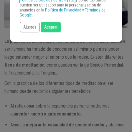
Política de Cookies de WeMystic
y cómo tus datos
pueden ser utilizados para la personalización de
anuncios en la
Política de Privacidad y Términos de
Google
.
Ajustes
Aceptar
La práctica de la meditación se remonta a miles de años, donde el
ser humano ha tratado de conocerse así mismo para así poder
luego entender mejor el entorno que le rodea. Existen diferentes
tipos de meditación
, como pueden ser la de Sonido Primordial,
la Trascendental, la Tonglen…
Con la práctica de los diferentes tipos de meditación el ser
humano puede recibir los siguientes beneficios:
Al reflexionar sobre la experiencia personal podremos
a
umentar nuestro autoconomiento.
Ayuda a
mejorar la capacidad de concentración
y atención.