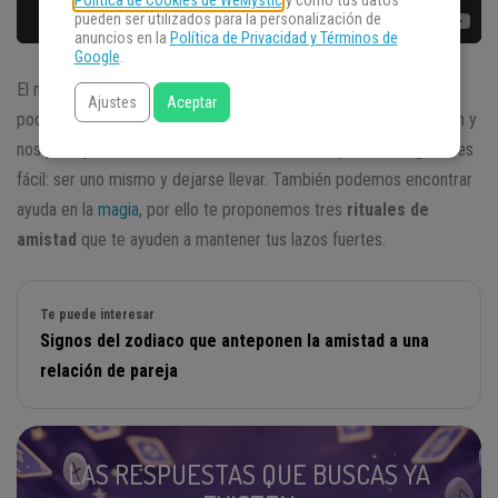
Política de Cookies de WeMystic
y cómo tus datos
pueden ser utilizados para la personalización de
anuncios en la
Política de Privacidad y Términos de
Google
.
El mundo puede ser un lugar demasiado grande y solitario si no
Ajustes
Aceptar
podemos compartirlo con personas que nos quieran, nos valoren y
nos protejan cuando lo necesitamos. La clave para conseguirlo es
fácil: ser uno mismo y dejarse llevar. También podemos encontrar
ayuda en la
magia
, por ello te proponemos tres
rituales de
amistad
que te ayuden a mantener tus lazos fuertes.
Te puede interesar
Signos del zodiaco que anteponen la amistad a una
relación de pareja
LAS RESPUESTAS QUE BUSCAS YA