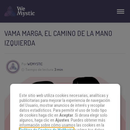
VAMA MARGA, EL CAMINO DE LA MANO
IZQUIERDA
Por
WEMYSTIC
Tiempo de lectura:
3 min
Este sitio web utiliza cookies necesarias, analíticas y
publicitarias para mejorar la experiencia de navegación
del Usuario, mostrar anuncios de interés y recopilar
datos estadísticos. Para permitir el uso de todo tipo
de cookies haga clic en
Aceptar
. Si desea elegir solo
algunos, haga clic en
Ajustes
. Puedes obtener más
información sobre cómo usamos las cookies en la