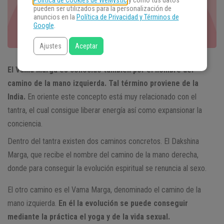
Política de Cookies de WeMystic
y cómo tus datos
pueden ser utilizados para la personalización de
anuncios en la
Política de Privacidad y Términos de
Google
.
Ajustes
Aceptar
El Vama Marga es conocido también por el nombre del
camino de la mano izquierda. Tal término proviene de la
India.
En oriente este concepto está muy relacionado con el
tantra, el cual consigue liberar energía así como expansionar la
conciencia.
Dentro del tantra existen dos caminos concretos. El Dakshina
Marga, que recibe el nombre del camino de la mano derecha,
donde para conseguir la evolución espiritual se renuncia al sexo.
El otro camino es el Vama Marga, denominado el camino de la
mano izquierda.
En él la evolución se puede conseguir
mediante la práctica el yoga y de la vida sexual.