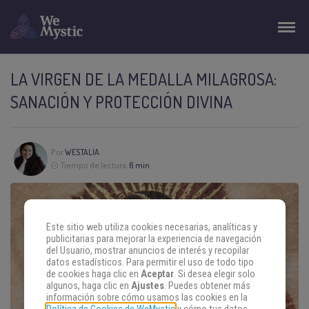
LA VIRGEN DE LA MEDALLA MILAGROSA:
SANACIÓN Y PROTECCIÓN DIVINA
Por
WESTALIA
Tiempo de lectura:
6 min
Este sitio web utiliza cookies necesarias, analíticas y
publicitarias para mejorar la experiencia de navegación
del Usuario, mostrar anuncios de interés y recopilar
datos estadísticos. Para permitir el uso de todo tipo
de cookies haga clic en
Aceptar
. Si desea elegir solo
algunos, haga clic en
Ajustes
. Puedes obtener más
información sobre cómo usamos las cookies en la