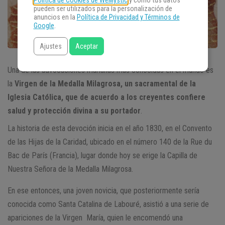
Política de Cookies de WeMystic
y cómo tus datos
pueden ser utilizados para la personalización de
anuncios en la
Política de Privacidad y Términos de
Google
.
Ajustes
Aceptar
Una de las advocaciones marianas más conocidas en el mundo es
la
Virgen de la Medalla Milagrosa, un sacramental de la
Iglesia Católica, que de acuerdo a los creyentes confiere
salud y protección divina a su portador
.
La historia de esta devoción inicia en el año 1830, en el Convento
de las Hijas de la Caridad, ubicado en el número 140 de la Rue du
Bac de París (Francia), lugar donde hoy se erige la Capilla de
Nuestra Señora de la Medalla Milagrosa.
En ese entonces, una joven novicia, que posteriormente sería
conocida como Santa Catalina de Labouré, asistió a una serie de
apariciones de la Virgen María, quien le encomendó una