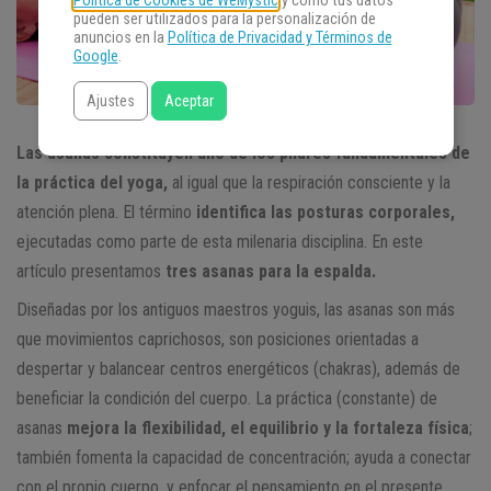
Política de Cookies de WeMystic
y cómo tus datos
pueden ser utilizados para la personalización de
anuncios en la
Política de Privacidad y Términos de
Google
.
Ajustes
Aceptar
Las asanas constituyen uno de los pilares fundamentales de
la práctica del yoga,
al igual que la respiración consciente y la
atención plena. El término
identifica las posturas corporales,
ejecutadas como parte de esta milenaria disciplina. En este
artículo presentamos
tres asanas para la espalda.
Diseñadas por los antiguos maestros yoguis, las asanas son más
que movimientos caprichosos, son posiciones orientadas a
despertar y balancear centros energéticos (chakras), además de
beneficiar la condición del cuerpo. La práctica (constante) de
asanas
mejora la flexibilidad, el equilibrio y la fortaleza física
;
también fomenta la capacidad de concentración; ayuda a conectar
con el propio cuerpo, y enfocar el pensamiento en el presente.