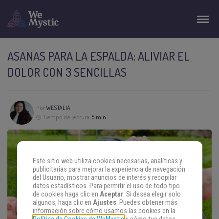
ASANAS PARA LA ESPALDA: ALIVIAR EL
DOLOR CON 3 SENCILLAS
Por
WESTALIA
Tiempo de lectura:
5 min
Este sitio web utiliza cookies necesarias, analíticas y
publicitarias para mejorar la experiencia de navegación
del Usuario, mostrar anuncios de interés y recopilar
datos estadísticos. Para permitir el uso de todo tipo
de cookies haga clic en
Aceptar
. Si desea elegir solo
algunos, haga clic en
Ajustes
. Puedes obtener más
información sobre cómo usamos las cookies en la