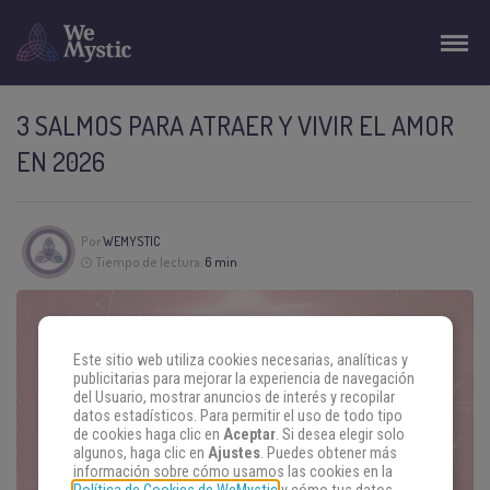
3 SALMOS PARA ATRAER Y VIVIR EL AMOR
EN 2026
Por
WEMYSTIC
Tiempo de lectura:
6 min
Este sitio web utiliza cookies necesarias, analíticas y
publicitarias para mejorar la experiencia de navegación
del Usuario, mostrar anuncios de interés y recopilar
datos estadísticos. Para permitir el uso de todo tipo
de cookies haga clic en
Aceptar
. Si desea elegir solo
algunos, haga clic en
Ajustes
. Puedes obtener más
información sobre cómo usamos las cookies en la