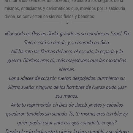
Al citar a los
«audaces de corazón»
, se alude a los seguros de sí
mismos, entusiastas y carismáticos que, movidos por la sabiduría
divina, se convierten en siervos fieles y benditos.
«Conocido es Dios en Judá, grande es su nombre en Israel. En
Salem está su tienda, y su morada en Sión.
Allí ha roto las flechas del arco, el escudo, la espada y la
guerra. Glorioso eres tú, más majestuoso que las montañas
eternas.
Los audaces de corazón fueron despojados; durmieron su
último sueño; ninguno de los hombres de fuerza pudo usar
sus manos.
Ante tu reprimenda, oh Dios de Jacob, jinetes y caballos
quedaron tendidos sin sentido. Tú, tú mismo, eres terrible; ¿y
quién podrá estar ante tus ojos cuando te enojes?
Desde el cielo declaraste tu juicio; la tierra tembló y se detuvo