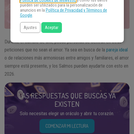
Política de Cookies de WeMystic
y cómo tus datos
pueden ser utilizados para la personalización de
anuncios en la
Política de Privacidad y Términos de
Google
.
Ajustes
Aceptar
Durante el cambio de año, pocas personas se centran en otras
peticiones que no sean el amor. Ya sea en busca de la
pareja ideal
o de relaciones más armoniosas entre amigos y familiares, el amor
siempre está presente, y los Salmos pueden ayudarte con esto en
2026.
LAS RESPUESTAS QUE BUSCAS YA
EXISTEN
Solo necesitas elegir un oráculo y abrir tu corazón.
COMENZAR MI LECTURA