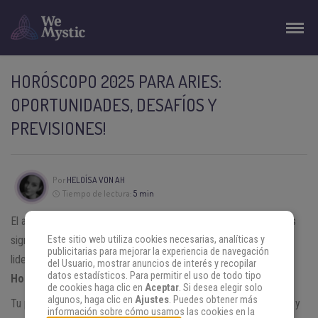
HORÓSCOPO 2025 PARA ARIES:
OPORTUNIDADES, DESAFÍOS Y
PREVISIONES!
Por
HELOÍSA VON AH
Tiempo de lectura:
5 min
El año 2025 promete ser transformador para
Aries,
con cambios
significativos y desafíos que pondrán a prueba tu habilidad de
Este sitio web utiliza cookies necesarias, analíticas y
publicitarias para mejorar la experiencia de navegación
liderazgo, lo que podría llevar tu vida a un nuevo nivel. Lee el
del Usuario, mostrar anuncios de interés y recopilar
datos estadísticos. Para permitir el uso de todo tipo
Horóscopo 2025 para Aries.
de cookies haga clic en
Aceptar
. Si desea elegir solo
algunos, haga clic en
Ajustes
. Puedes obtener más
Tu planeta regente,
Marte
, comenzará el año en retrogradación, y
información sobre cómo usamos las cookies en la