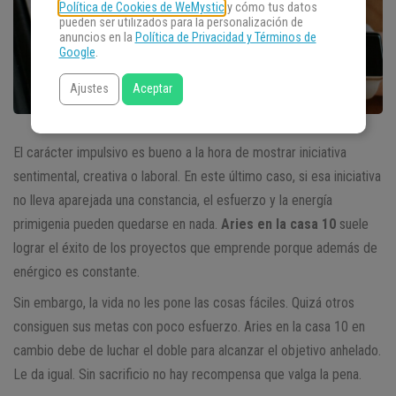
Política de Cookies de WeMystic
y cómo tus datos
pueden ser utilizados para la personalización de
anuncios en la
Política de Privacidad y Términos de
Google
.
Ajustes
Aceptar
El carácter impulsivo es bueno a la hora de mostrar iniciativa
sentimental, creativa o laboral. En este último caso, si esa iniciativa
no lleva aparejada una constancia, el esfuerzo y la energía
primigenia pueden quedarse en nada.
Aries en la casa 10
suele
lograr el éxito de los proyectos que emprende porque además de
enérgico es constante.
Sin embargo, la vida no les pone las cosas fáciles. Quizá otros
consiguen sus metas con poco esfuerzo. Aries en la casa 10 en
cambio debe de luchar el doble para alcanzar el objetivo anhelado.
Le da igual. Sin sacrificio no hay recompensa que valga la pena.