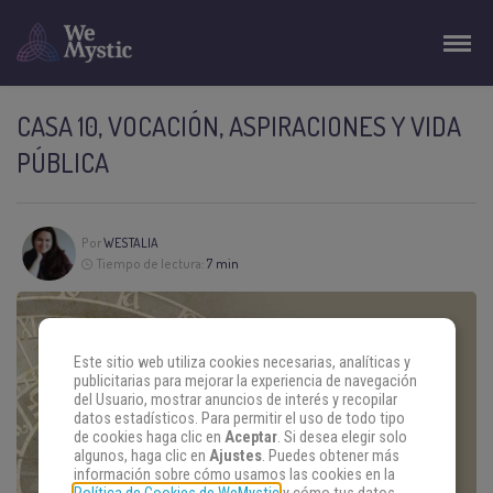
CASA 10, VOCACIÓN, ASPIRACIONES Y VIDA
PÚBLICA
Por
WESTALIA
Tiempo de lectura:
7 min
Este sitio web utiliza cookies necesarias, analíticas y
publicitarias para mejorar la experiencia de navegación
del Usuario, mostrar anuncios de interés y recopilar
datos estadísticos. Para permitir el uso de todo tipo
de cookies haga clic en
Aceptar
. Si desea elegir solo
algunos, haga clic en
Ajustes
. Puedes obtener más
información sobre cómo usamos las cookies en la