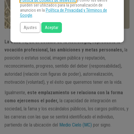
Política de Cookies de WeMystic
y cómo tus datos
pueden ser utilizados para la personalización de
anuncios en la
Política de Privacidad y Términos de
Google
.
Ajustes
Aceptar
La Casa 10, en el estudio de la Astrología, representa la
vocación profesional, las ambiciones y metas personales,
la
posición o estatus social, imagen pública y reputación,
reconocimiento, progreso, sentido del deber (responsabilidad),
autoridad (relación con figuras de poder), autorrealización,
motivación (voluntad), y el éxito que queremos tener en la vida.
Igualmente,
este emplazamiento se relaciona con la forma
como ejercemos el poder,
la capacidad de integración en
sociedad, la fama y los escándalos públicos, los cargos políticos, y
las carreras con las que se sentirá identificado el individuo,
partiendo de la ubicación del
Medio Cielo (MC)
por signo.