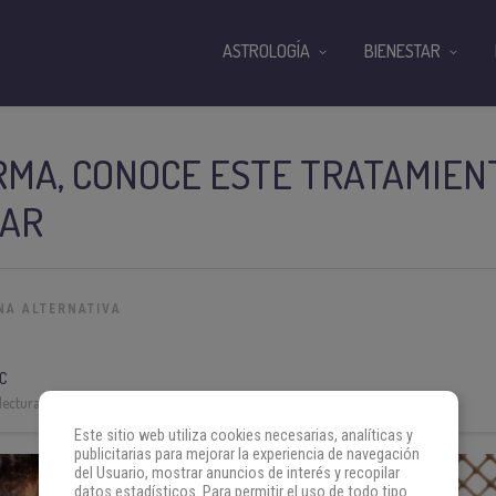
ASTROLOGÍA
BIENESTAR
MA, CONOCE ESTE TRATAMIEN
CAR
NA ALTERNATIVA
C
lectura:
3 min
Este sitio web utiliza cookies necesarias, analíticas y
publicitarias para mejorar la experiencia de navegación
del Usuario, mostrar anuncios de interés y recopilar
datos estadísticos. Para permitir el uso de todo tipo