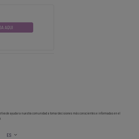
DA AQUI
etivo de ayudar a nuestra comunidad a tomar decisiones más conscientes e informadas en el
.
ES