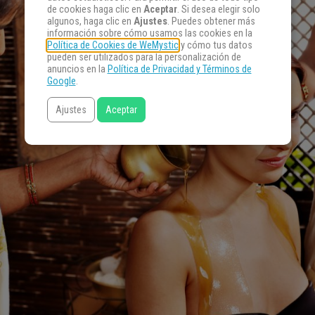
de cookies haga clic en
Aceptar
. Si desea elegir solo
algunos, haga clic en
Ajustes
. Puedes obtener más
información sobre cómo usamos las cookies en la
Política de Cookies de WeMystic
y cómo tus datos
pueden ser utilizados para la personalización de
anuncios en la
Política de Privacidad y Términos de
Google
.
Ajustes
Aceptar