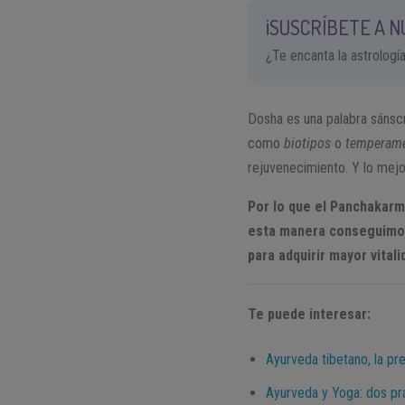
¡SUSCRÍBETE A 
¿Te encanta la astrologí
Dosha es una palabra sánscr
como
biotipos
o
temperam
rejuvenecimiento. Y lo mejo
Por lo que el Panchakarm
esta manera conseguimos 
para adquirir mayor vitali
Te puede interesar:
Ayurveda tibetano, la pr
Ayurveda y Yoga: dos pr