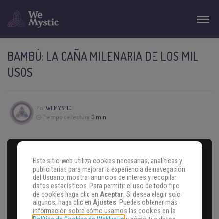
BAMBÚ: LA CAÑA MILENARIA DE LOS MIL
USOS
Por
WEMYSTIC
Tiempo de lectura:
3 min
Este sitio web utiliza cookies necesarias, analíticas y
publicitarias para mejorar la experiencia de navegación
del Usuario, mostrar anuncios de interés y recopilar
datos estadísticos. Para permitir el uso de todo tipo
de cookies haga clic en
Aceptar
. Si desea elegir solo
algunos, haga clic en
Ajustes
. Puedes obtener más
información sobre cómo usamos las cookies en la