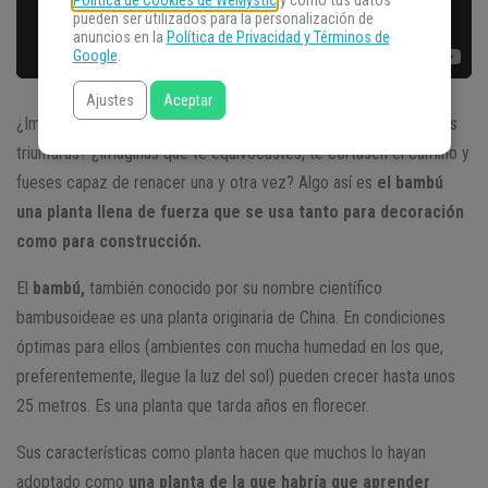
Política de Cookies de WeMystic
y cómo tus datos
pueden ser utilizados para la personalización de
anuncios en la
Política de Privacidad y Términos de
Google
.
Ajustes
Aceptar
¿Imaginas que tuvieras cientos de usos distintos y en todos ellos
triunfarás? ¿Imaginas que te equivocastes, te cortasen el camino y
fueses capaz de renacer una y otra vez? Algo así es
el bambú
una planta llena de fuerza que se usa tanto para decoración
como para construcción.
El
bambú,
también conocido por su nombre científico
bambusoideae es una planta originaria de China. En condiciones
óptimas para ellos (ambientes con mucha humedad en los que,
preferentemente, llegue la luz del sol) pueden crecer hasta unos
25 metros. Es una planta que tarda años en florecer.
Sus características como planta hacen que muchos lo hayan
adoptado como
una planta de la que habría que aprender