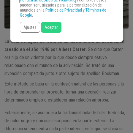
Política de Cookies de WeMystic
y cómo tus datos
pueden ser utilizados para la personalización de
anuncios en la
Política de Privacidad y Términos de
Google
.
Ajustes
Aceptar
La Bola 8 Mágica se trata de un instrumento de adivinación
creado en el año 1946 por Albert Carter.
Se dice que Carter
era hijo de un vidente por lo que desde siempre estuvo
relacionado con el mundo de la adivinación. Se trató de una
invención compartida junto a otro sujeto de apellido Bookman.
Este método se basa en la confusión natural de las personas a la
hora de emprender un proyecto, tomar una decisión, realizar
determinado empleo o establecer una relación amorosa.
Externamente, se asemeja a la tradicional bola de billar. Redonda,
de color negro y con una inscripción en la parte exterior. La
diferencia se encuentra en la parte interior, en la que se ubica un