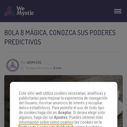
BOLA 8 MÁGICA, CONOZCA SUS PODERES
PREDICTIVOS
Por
WEMYSTIC
Tiempo de lectura:
3 min
Este sitio web utiliza cookies necesarias, analíticas y
publicitarias para mejorar la experiencia de navegación
del Usuario, mostrar anuncios de interés y recopilar
datos estadísticos. Para permitir el uso de todo tipo
de cookies haga clic en
Aceptar
. Si desea elegir solo
algunos, haga clic en
Ajustes
. Puedes obtener más
información sobre cómo usamos las cookies en la