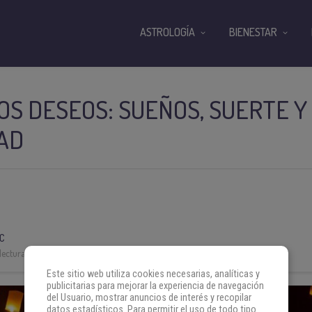
ASTROLOGÍA
BIENESTAR
OS DESEOS: SUEÑOS, SUERTE Y
AD
C
lectura:
3 min
Este sitio web utiliza cookies necesarias, analíticas y
publicitarias para mejorar la experiencia de navegación
del Usuario, mostrar anuncios de interés y recopilar
datos estadísticos. Para permitir el uso de todo tipo