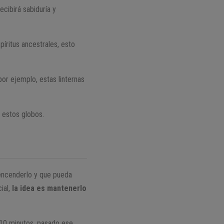
ecibirá sabiduría y
píritus ancestrales, esto
por ejemplo, estas linternas
r estos globos.
 encenderlo y que pueda
ial,
la idea es mantenerlo
a 10 minutos, pasado ese