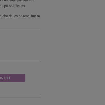
n tipo obstáculos.
io globo de los deseos,
invita
DA AQUI