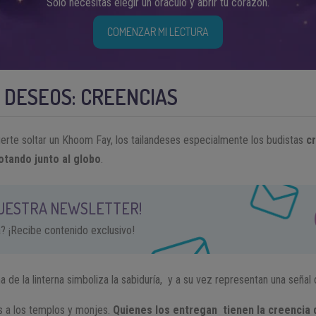
Solo necesitas elegir un oráculo y abrir tu corazón.
COMENZAR MI LECTURA
 DESEOS: CREENCIAS
erte soltar un Khoom Fay, los tailandeses especialmente los budistas
c
otando junto al globo
.
NUESTRA NEWSLETTER!
a? ¡Recibe contenido exclusivo!
 de la linterna simboliza la sabiduría, y a su vez representan una señal
s a los templos y monjes.
Quienes los entregan tienen la creencia 