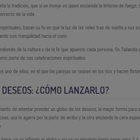
ta la tradición, que sí un monje es quien enciende la linterna de fuego, r
orrecto de la vida.
irituales, basan su fe en que la luz de las velas trae de vuelta a sus es
ando con tranquilidad hacia el cielo.
ndiendo de la cultura y de la fe que apueste cada persona. En Tailandia 
como parte de sus celebraciones espirituales.
es uno de ellos, en el que las parejas se reúnen en los ríos y hacen flota
S DESEOS: ¿CÓMO LANZARLO?
ento de intentar prender un globo de los deseos, la mejor forma para
nas, una lo agarra por la parte de arriba y la otra enciende la cera espec
e
.
lama, se va inflando el globo y así se va elevando hasta pasar unos 5 