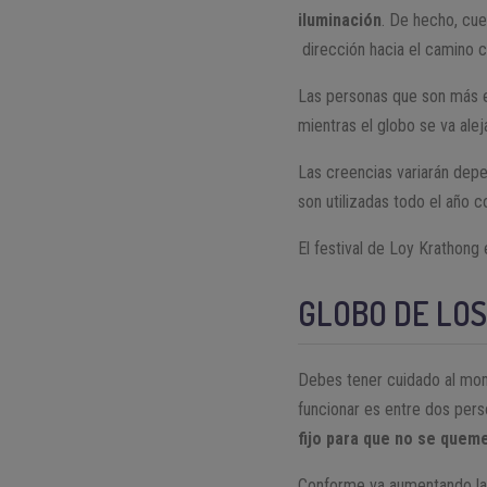
iluminación
. De hecho, cuen
dirección hacia el camino c
Las personas que son más esp
mientras el globo se va alej
Las creencias variarán depe
son utilizadas todo el año 
El festival de Loy Krathong 
GLOBO DE LO
Debes tener cuidado al mom
funcionar es entre dos perso
fijo para que no se quem
Conforme va aumentando la l