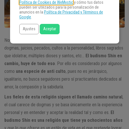
Política de Cookies de WeMystic
y cómo tus datos
pueden ser utilizados para la personalización de
anuncios en la
Política de Privacidad y Términos de
Google
.
Ajustes
Aceptar
Normalmente todas las religiones llevan aparejadas una serie de
dogmas, juicios, pecados, cultos a la personalidad, libros sagrados
que idolatrar, múltiples dioses y santos, etc…
El budismo Shin en
cambio, huye de todo eso
. Por ello es considerado por algunos
como
una especie de
anti culto
, pues no es jerárquico,
igualitario, no busca seguidores pero sí practicantes dedicados al
amor, la compasión y la sabiduría.
Los fieles de esta religión siguen el llamado camino natural
,
el cual carece de dogmas y se basa únicamente en la experiencia
personal y en entender y aceptar la realidad tal y como es.
El
budismo Shin es una religión que tiene ya ochocientos años
y que lo que ofrece es un estilo de vida en el que pretende lograr