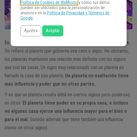
Política de Cookies de WeMystic
y cómo tus datos
pueden ser utilizados para la personalización de
anuncios en la
Política de Privacidad y Términos de
Google
.
Ajustes
Aceptar
En Astrología, cada casa y signo tienen un señor o regente.
Se refiere al planeta que gobierna esa casa o signo. No obstante,
los planetas mantienen una relación más definida con los signos
que con las casas. Un signo muy relacionado con un planeta es
llamado la casa de ese planeta.
Un planeta en exaltación tiene
más influencia y poder que en otras partes.
Y es que un planeta resulta débil en ciertos signos pero poderoso
en otros.
El planeta tiene poder en su propia casa, e incluso
en algunas casa ejerce una influencia mayor para el bien o
para el mal.
Sucede además que tiene también una influencia
menor en otros signos.