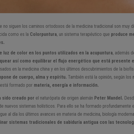
ue no siguen los caminos ortodoxos de la medicina tradicional son muy d
cida como es la
Colorpuntura
, un sistema terapéutico que
produce me
es.
e luz de color en los puntos utilizados en la acupuntura
, además de
oquear así como equilibrar el flujo energético que está presente
ados en la medicina china y en los últimos descubrimientos de la biofísi
pone de cuerpo, alma y espíritu.
También está la opinión, según los
o está formado por
materia, energía e información.
a sido creado por
el naturópata de origen alemán
Peter Mandel.
Desde
 de nuevos sistemas holísticos. Para ello se ha formado profundamente e
gue al día los últimos avances en materia de medicina, biología moderna 
nar sistemas tradicionales de sabiduría antigua con las tecnolog
.