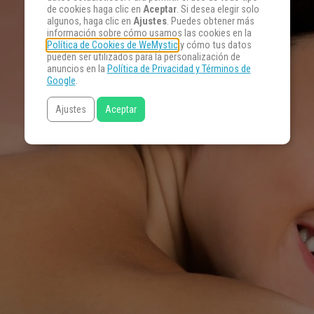
de cookies haga clic en
Aceptar
. Si desea elegir solo
algunos, haga clic en
Ajustes
. Puedes obtener más
información sobre cómo usamos las cookies en la
Política de Cookies de WeMystic
y cómo tus datos
pueden ser utilizados para la personalización de
anuncios en la
Política de Privacidad y Términos de
Google
.
Ajustes
Aceptar