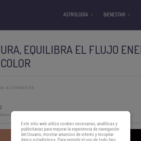
ASTROLOGÍA
BIENESTAR
RA, EQUILIBRA EL FLUJO EN
 COLOR
NA ALTERNATIVA
C
lectura:
3 min
Este sitio web utiliza cookies necesarias, analíticas y
publicitarias para mejorar la experiencia de navegación
del Usuario, mostrar anuncios de interés y recopilar
datos estadísticos. Para permitir el uso de todo tipo