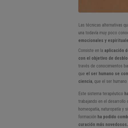
Las técnicas alternativas q
una todavía muy poco cono
emocionales y espiritual
Consiste en la
aplicación d
con el objetivo de desbl
través de conocimientos bas
que
el ser humano se com
ciencia
, que el ser human
Este sistema terapéutico
h
trabajando en el desarrollo
homeopatía, naturopatía y si
formación
ha podido combi
curación más novedosos