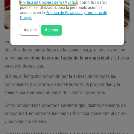
Política de Cookies de WeMystic
y cómo tus datos
pueden ser utilizados para la personalización de
anuncios en la
Política de Privacidad y Términos de
Google
.
Ajustes
Aceptar
En la práctica del Feng shui cada vez se vuelve más común el uso
de activadores energéticos de la abundancia, por esta razón hoy
te contamos
cómo hacer un tazón de la prosperidad
y la forma
en que lo debes usar.
Si bien, el Feng shui propende por la activación de todas las
coordenadas y sectores de nuestras vidas, la prosperidad y la
abundancia abarcan gran parte de nuestros proyectos.
Como occidentales debemos aprender que, cuando hablamos de
prosperidad, no estamos haciendo referencia solamente al dinero
y los bienes materiales.