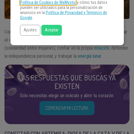
Política de Cookies de WeMystic
y cómo tus datos
pueden ser utilizados para la personalización de
anuncios en la
Política de Privacidad y Términos de
Google
.
Ajustes
Aceptar
Conectar con
Artemisa
es un valioso recurso a la hora de reforzar
el vínculo con la naturaleza; integrar el concepto de sororidad
(solidaridad entre mujeres); confiar en la propia
intuición
; defender
la independencia personal; y trabajar la
energía lunar
.
LAS RESPUESTAS QUE BUSCAS YA
EXISTEN
Solo necesitas elegir un oráculo y abrir tu corazón.
COMENZAR MI LECTURA
CONECTAR CON ARTEMISA: DIOSA DE LA CAZA Y DE LA