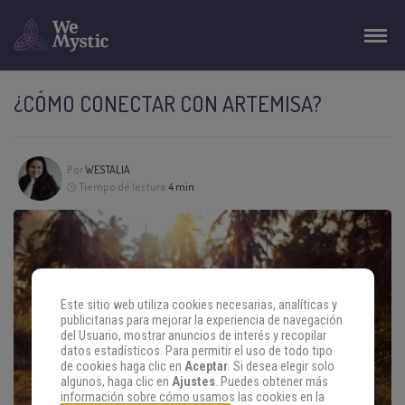
¿CÓMO CONECTAR CON ARTEMISA?
Por
WESTALIA
Tiempo de lectura:
4 min
Este sitio web utiliza cookies necesarias, analíticas y
publicitarias para mejorar la experiencia de navegación
del Usuario, mostrar anuncios de interés y recopilar
datos estadísticos. Para permitir el uso de todo tipo
de cookies haga clic en
Aceptar
. Si desea elegir solo
algunos, haga clic en
Ajustes
. Puedes obtener más
información sobre cómo usamos las cookies en la