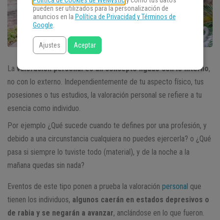
Política de Cookies de WeMystic
y cómo tus datos
pueden ser utilizados para la personalización de
anuncios en la
Política de Privacidad y Términos de
Google
.
Ajustes
Aceptar
La
valoración personal es un
concepto ligado con lo interno
,
no con lo externo. Independientemente de tu aspecto físico, tus
posesiones o tus estudios, la valoración personal se refiere a tu
esencia como individuo.
Por ejemplo ¿Qué sucede cuando te defines por una profesión, y
debido a una circunstancia cualquiera no puedes ejercerla? o ¿Qué
pasa si siempre lo tuviste todo (material), y de la noche a la
mañana quedas sin nada?
Eventos de este tipo ponen a prueba la valoración
personal
que
tienen los individuos,
algunos caerán en estados depresivos o
de rabia y se negarán a avanzar
, anclándose en lo que fueron.