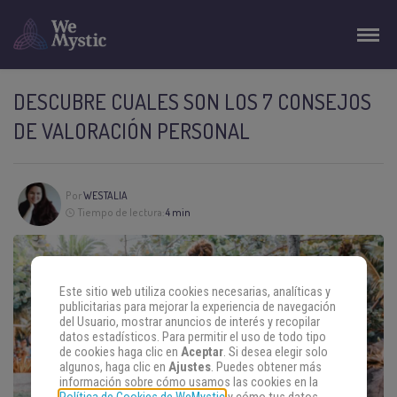
DESCUBRE CUALES SON LOS 7 CONSEJOS
DE VALORACIÓN PERSONAL
Por
WESTALIA
Tiempo de lectura:
4 min
Este sitio web utiliza cookies necesarias, analíticas y
publicitarias para mejorar la experiencia de navegación
del Usuario, mostrar anuncios de interés y recopilar
datos estadísticos. Para permitir el uso de todo tipo
de cookies haga clic en
Aceptar
. Si desea elegir solo
algunos, haga clic en
Ajustes
. Puedes obtener más
información sobre cómo usamos las cookies en la