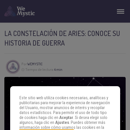
LA CONSTELACIÓN DE ARIES: CONOCE SU
HISTORIA DE GUERRA
Por
WEMYSTIC
Tiempo de lectura:
4 min
Este sitio web utiliza cookies necesarias, analíticas y
publicitarias para mejorar la experiencia de navegación
del Usuario, mostrar anuncios de interés y recopilar
datos estadísticos. Para permitir el uso de todo tipo
de cookies haga clic en
Aceptar
. Si desea elegir solo
algunos, haga clic en
Ajustes
. Puedes obtener más
información sobre cómo usamos las cookies en la