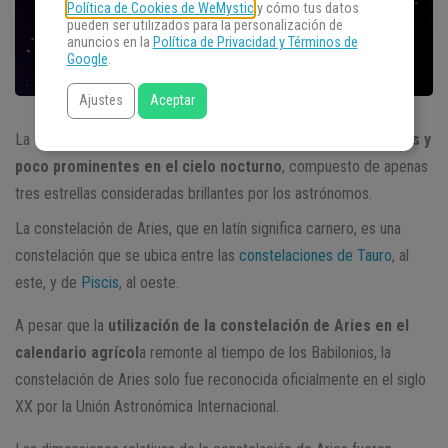
Política de Cookies de WeMystic
y cómo tus datos
pueden ser utilizados para la personalización de
anuncios en la
Política de Privacidad y Términos de
Google
.
Ajustes
Aceptar
La
constelación de Aries
es un grupo de estrellas diáfanos y
poco prominentes en el cielo nocturno
, compuesto de apenas
tres estrellas consideradas brillantes por los astrónomos.
La constelación de Aries, que en latín significa carnero, es una
constelación que se ubica entre las
constelaciones de Tauro
, al
este, y de
Piscis
, al oeste.
A pesar que la
utilización de la constelación de Aries en el
calendario agrícol
a remonte al tiempo de los Babilonios, la
constelación de Aries solo fue reconocida oficialmente en el siglo
XX por la Unión Astronómica Internacional.