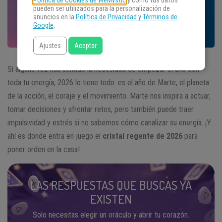
Política de Cookies de WeMystic
y cómo tus datos
pueden ser utilizados para la personalización de
anuncios en la
Política de Privacidad y Términos de
Google
.
Ajustes
Aceptar
Si alguna vez has sentido la necesidad de empezar el año con
toda tu energía, 2026 lo tiene todo: es el año de Marte, el planeta
de la acción, el coraje y el movimiento. Marte nos inspira a actuar,
tomar decisiones y afrontar retos, pero también puede traer
impulsividad y estrés si no sabemos cómo canalizar su energía. ¡Y
ahí es donde entra en juego el
cristal regente de 2026
para
poner orden en la casa!
LAS RESPUESTAS QUE BUSCAS YA
EXISTEN
Solo necesitas elegir un oráculo y abrir tu corazón.