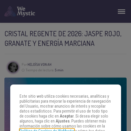
CRISTAL REGENTE DE 2026: JASPE ROJO,
GRANATE Y ENERGÍA MARCIANA
Por
HELOÍSA VON AH
Tiempo de lectura:
5 min
Este sitio web utiliza cookies necesarias, analíticas y
publicitarias para mejorar la experiencia de navegación
del Usuario, mostrar anuncios de interés y recopilar
datos estadísticos. Para permitir el uso de todo tipo
de cookies haga clic en
Aceptar
. Si desea elegir solo
algunos, haga clic en
Ajustes
. Puedes obtener más
información sobre cómo usamos las cookies en la