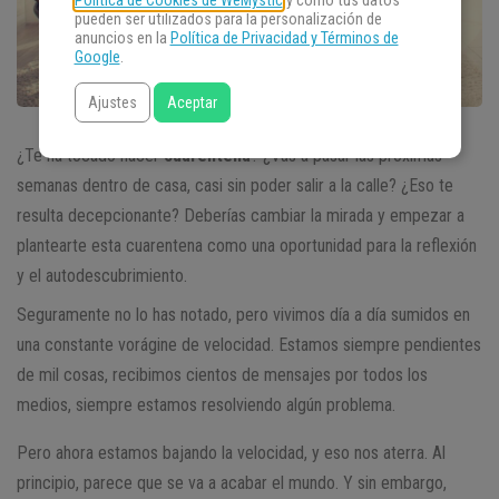
Política de Cookies de WeMystic
y cómo tus datos
pueden ser utilizados para la personalización de
anuncios en la
Política de Privacidad y Términos de
Google
.
Ajustes
Aceptar
¿Te ha tocado hacer
cuarentena
? ¿Vas a pasar las próximas
semanas dentro de casa, casi sin poder salir a la calle? ¿Eso te
resulta decepcionante? Deberías cambiar la mirada y empezar a
plantearte esta cuarentena como una oportunidad para la reflexión
y el autodescubrimiento.
Seguramente no lo has notado, pero vivimos día a día sumidos en
una constante vorágine de velocidad. Estamos siempre pendientes
de mil cosas, recibimos cientos de mensajes por todos los
medios, siempre estamos resolviendo algún problema.
Pero ahora estamos bajando la velocidad, y eso nos aterra. Al
principio, parece que se va a acabar el mundo. Y sin embargo,