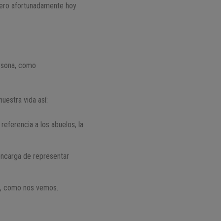
 pero afortunadamente hoy
ersona, como
uestra vida así:
referencia a los abuelos, la
 encarga de representar
os, como nos vemos.