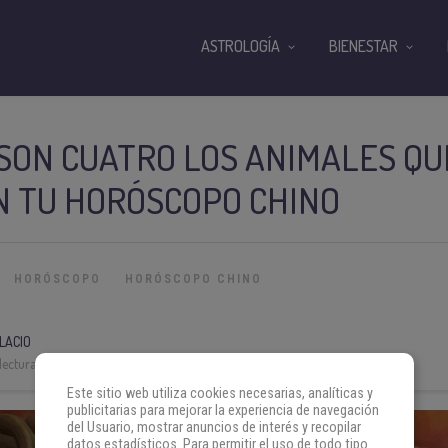
ASTROLOGÍA
BIENESTAR
 SON CUATRO LOS ANIMALES QU
 TU HORÓSCOPO CHINO
HORÓSCOPO
HORÓSCOPO CHINO
LACIO
lectura:
4 min
Este sitio web utiliza cookies necesarias, analíticas y
publicitarias para mejorar la experiencia de navegación
del Usuario, mostrar anuncios de interés y recopilar
datos estadísticos. Para permitir el uso de todo tipo