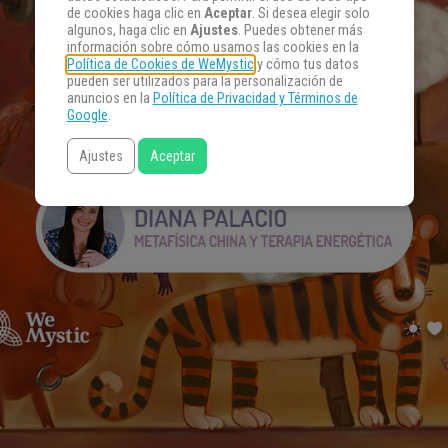
de cookies haga clic en
Aceptar
. Si desea elegir solo
algunos, haga clic en
Ajustes
. Puedes obtener más
información sobre cómo usamos las cookies en la
Política de Cookies de WeMystic
y cómo tus datos
pueden ser utilizados para la personalización de
anuncios en la
Política de Privacidad y Términos de
Google
.
Ajustes
Aceptar