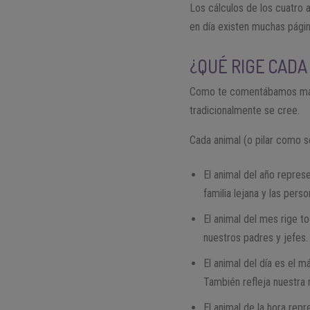
Los cálculos de los cuatro 
en día existen muchas págin
¿QUÉ RIGE CADA
Como te comentábamos más a
tradicionalmente se cree.
Cada animal (o pilar como se
El animal del año repres
familia lejana y las per
El animal del mes rige t
nuestros padres y jefes.
El animal del día es el 
También refleja nuestra r
El animal de la hora rep