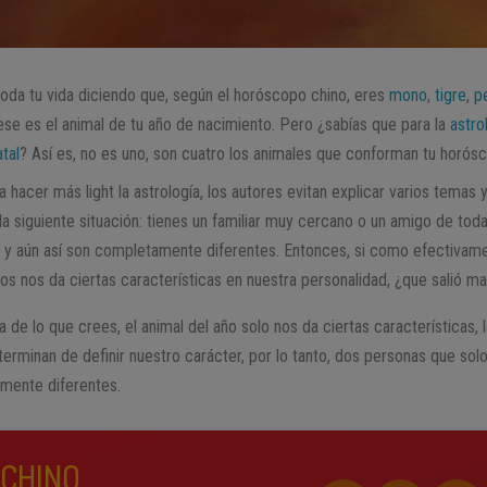
oda tu vida diciendo que, según el horóscopo chino, eres
mono
,
tigre
,
p
 ese es el animal de tu año de nacimiento. Pero ¿sabías que para la
astro
atal
? Así es, no es uno, son cuatro los animales que conforman tu horós
acer más light la astrología, los autores evitan explicar varios temas y 
la siguiente situación: tienes un familiar muy cercano o un amigo de tod
s y aún así son completamente diferentes. Entonces, si como efectivame
s nos da ciertas características en nuestra personalidad, ¿que salió m
 de lo que crees, el animal del año solo nos da ciertas características, 
 terminan de definir nuestro carácter, por lo tanto, dos personas que so
lmente diferentes.
CHINO