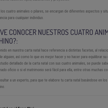
os cuatro animales o pilares, se encargan de diferentes aspectos y situ
ncia para cualquier individuo.
RVE CONOCER NUESTROS CUATRO ANI
HINO?:
do en nuestra carta natal hace referencia a distintas facetas, al relaci
e alguien, así como lo que es mejor hacer y no hacer para equilibrar su 
studio detallado de la carta natal con sus cuatro animales, se puede sab
do oficio o si el matrimonio será fácil para ella, entre otras muchas co
nsultar a un experto, para que te elabore tu carta natal basándose en lo
ino.