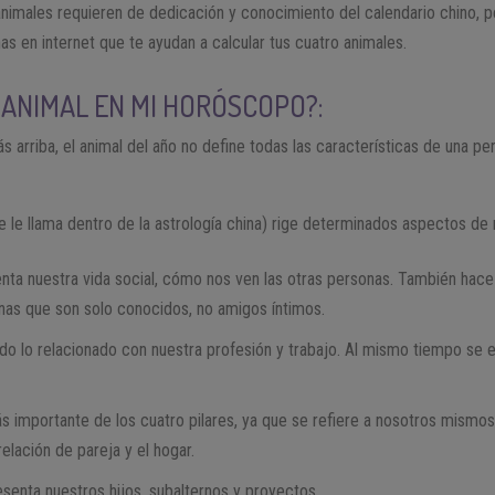
animales requieren de dedicación y conocimiento del calendario chino,
as en internet que te ayudan a calcular tus cuatro animales.
 ANIMAL EN MI HORÓSCOPO?:
rriba, el animal del año no define todas las características de una p
 le llama dentro de la astrología china) rige determinados aspectos de n
enta nuestra vida social, cómo nos ven las otras personas. También hace 
sonas que son solo conocidos, no amigos íntimos.
odo lo relacionado con nuestra profesión y trabajo. Al mismo tiempo se
más importante de los cuatro pilares, ya que se refiere a nosotros mism
elación de pareja y el hogar.
resenta nuestros hijos, subalternos y proyectos.