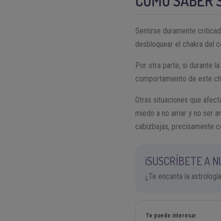
C
ÓMO SABER 
Sentirse duramente criticad
desbloquear el chakra del c
Por otra parte, si durante l
comportamiento de este ch
Otras situaciones que afecta
miedo a no amar y no ser am
cabizbajas, precisamente co
¡SUSCRÍBETE A 
¿Te encanta la astrologí
Te puede interesar