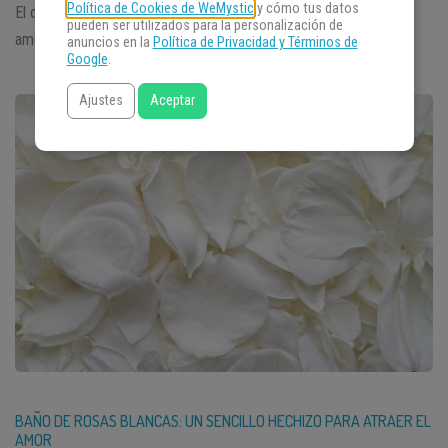
Política de Cookies de WeMystic
y cómo tus datos
El caballo de Dalecarlia, o Dalahäst (en sueco), es un curioso
pueden ser utilizados para la personalización de
amuleto de origen […]
anuncios en la
Política de Privacidad y Términos de
Google
.
Ajustes
Aceptar
BAÑO DE ROSAS BLANCAS: UN SENCILLO HECHIZO PARA ATRAER EL
AMOR