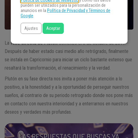
Política de Cookies de WeMystic
y cómo tus datos
pueden ser utilizados para la personalización de
anuncios en la
Política de Privacidad y Términos de
Google
.
Ajustes
Aceptar
La
fase directa de Plutón
comenzó el 3 de octubre de 2019.
Después de haber estado casi medio año retrógrado, finalmente
se instala en Capricornio para iniciar un ciclo bastante extenso que
resaltará la transformación, el renacimiento y la verdad.
Plutón en su fase directa nos invita a poner más atención a lo
positivo, a la honestidad y a la oportunidad de perseguir nuestros
sueños, al contrario de su periodo retrogrado donde nos pone más
en contacto con nuestra interioridad y a enterrarnos en nuestros
deseos y verdades más profundas.
LAS RESPUESTAS QUE BUSCAS YA