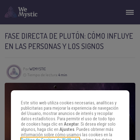
FASE DIRECTA DE PLUTÓN: CÓMO INFLUYE
EN LAS PERSONAS Y LOS SIGNOS
Por
WEMYSTIC
Tiempo de lectura:
4 min
Este sitio web utiliza cookies necesarias, analíticas y
publicitarias para mejorar la experiencia de navegación
del Usuario, mostrar anuncios de interés y recopilar
datos estadísticos. Para permitir el uso de todo tipo
de cookies haga clic en
Aceptar
. Si desea elegir solo
algunos, haga clic en
Ajustes
. Puedes obtener más
información sobre cómo usamos las cookies en la