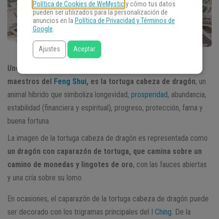
Política de Cookies de WeMystic
y cómo tus datos
pueden ser utilizados para la personalización de
anuncios en la
Política de Privacidad y Términos de
Google
.
Ajustes
Aceptar
Uno de los talismanes más potentes, utilizado por los
maestros del
Feng Shui
, es la tortuga cabeza de dragón
, un
animal híbrido que simboliza longevidad,
prosperidad
, abundancia,
estabilidad (financiera y espiritual), progreso, protección, fama y
buena fortuna.
La imagen de la tortuga cabeza de dragón es representada como
un dragón con caparazón de tortuga, que camina sobre un
camino de monedas y lingotes de oro
, con las fauces abiertas
y una cría sobre su lomo.
En ocasiones, el caparazón de la tortuga cabeza de dragón puede
ser decorado con los trigramas principales del
I Ching
. De la