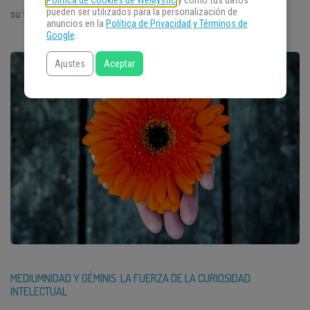
Política de Cookies de WeMystic
y cómo tus datos
pueden ser utilizados para la personalización de
su facilidad […]
anuncios en la
Política de Privacidad y Términos de
Google
.
Ajustes
Aceptar
MEDIUMNIDAD Y GÉMINIS. LA FUERZA DE LA CURIOSIDAD
INTELECTUAL