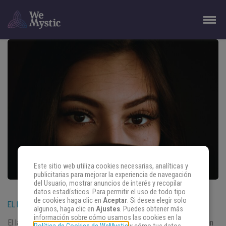
Este sitio web utiliza cookies necesarias, analíticas y
publicitarias para mejorar la experiencia de navegación
del Usuario, mostrar anuncios de interés y recopilar
datos estadísticos. Para permitir el uso de todo tipo
de cookies haga clic en
Aceptar
. Si desea elegir solo
EL LADO NEGRO DE GÉMINIS. CONOCE LO PEOR DE ESTE SIGNO
algunos, haga clic en
Ajustes
. Puedes obtener más
información sobre cómo usamos las cookies en la
El lado negro de Géminis se expresa en su doble personalidad, en