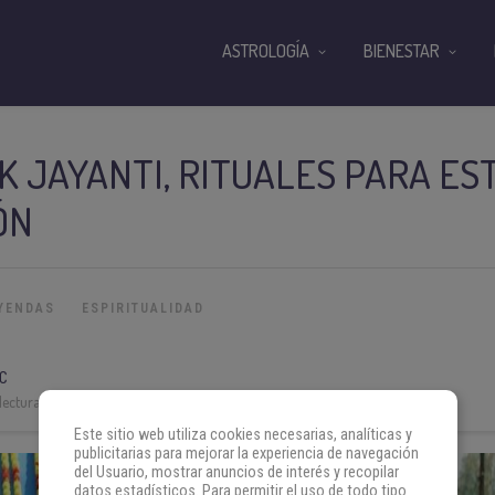
ASTROLOGÍA
BIENESTAR
 JAYANTI, RITUALES PARA ES
ÓN
EYENDAS
ESPIRITUALIDAD
C
lectura:
3 min
Este sitio web utiliza cookies necesarias, analíticas y
publicitarias para mejorar la experiencia de navegación
del Usuario, mostrar anuncios de interés y recopilar
datos estadísticos. Para permitir el uso de todo tipo