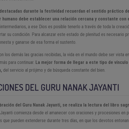
estacadas durante la festividad recuerdan el sentido práctico de
r humano debe establecer una relación cercana y constante con 
intermediarios, a ese Dios es posible tenerlo a través de toda la creaci
tar su condición. Para alcanzar este estado de plenitud es necesario pr
onesta y ganarse de esa forma el sustento.
on los demás las gracias recibidas, la vida en el mundo debe ser vist
emás para continuar.
La mejor forma de llegar a este tipo de vínculo
a,
del servicio al prójimo y de búsqueda constante del bien.
CIONES DEL GURU NANAK JAYANTI
bración del Guru Nanak Jayanti, se realiza la lectura del libro sag
 Jayanti comienza desde el amanecer con oraciones y procesiones en p
des que pueden extenderse durante tres días, en que los devotos entona