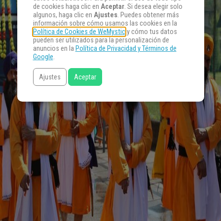
de cookies haga clic en
Aceptar
. Si desea elegir solo
algunos, haga clic en
Ajustes
. Puedes obtener más
información sobre cómo usamos las cookies en la
Política de Cookies de WeMystic
y cómo tus datos
pueden ser utilizados para la personalización de
anuncios en la
Política de Privacidad y Términos de
Google
.
Ajustes
Aceptar