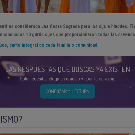
anti
es considerada una fiesta Sagrada para los sijs e hindúes.
El
 denominados 10 gurús sijes que proporcionaron todas las creencia
úes, parte integral de cada familia o comunidad
LAS RESPUESTAS QUE BUSCAS YA EXISTEN
Solo necesitas elegir un oráculo y abrir tu corazón.
COMENZAR MI LECTURA
JISMO?