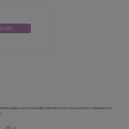
DA AQUI
etivo de ayudar a nuestra comunidad a tomar decisiones más conscientes e informadas en el
.
ES