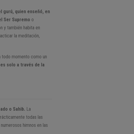
l gurú, quien enseñó, en
el Ser Supremo
o
ón y también habita en
acticar la meditación,
a en todo momento como un
 es solo a través de la
rado o Sahib.
La
rácticamente todas las
n numerosos himnos en las