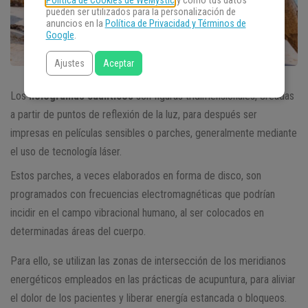
Política de Cookies de WeMystic
y cómo tus datos
pueden ser utilizados para la personalización de
anuncios en la
Política de Privacidad y Términos de
Google
.
Ajustes
Aceptar
Los
hologramas cuánticos
son figuras tridimensionales, creadas
a partir de puntos de reflexión de la luz, para después ser
impresas en películas sensibles o parches, generalmente mediante
el uso de tecnología láser.
Estos parches, a veces elaborados en forma de disco, son
programados con frecuencias electromagnéticas que podrían
incidir en el campo vibracional humano, al ser colocados en
determinadas áreas del cuerpo.
Para ello, se utilizan las zonas de intersección de los meridianos
energéticos empleados en las prácticas de acupuntura, para aliviar
el dolor de los pacientes y liberar energía estancada o bloqueos.