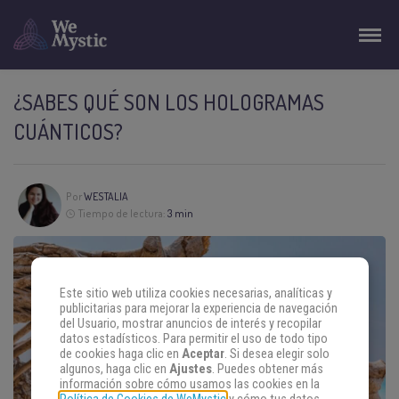
¿SABES QUÉ SON LOS HOLOGRAMAS
CUÁNTICOS?
Por
WESTALIA
Tiempo de lectura:
3 min
Este sitio web utiliza cookies necesarias, analíticas y
publicitarias para mejorar la experiencia de navegación
del Usuario, mostrar anuncios de interés y recopilar
datos estadísticos. Para permitir el uso de todo tipo
de cookies haga clic en
Aceptar
. Si desea elegir solo
algunos, haga clic en
Ajustes
. Puedes obtener más
información sobre cómo usamos las cookies en la