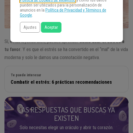
Política de Cookies de WeMystic
y cómo tus datos
pueden ser utilizados para la personalización de
anuncios en la
Política de Privacidad y Términos de
Google
.
Ajustes
Aceptar
Sí, estás leyendo bien, puedes aprender
cómo usar el estrés a
tu favor
. Y es que el estrés se ha convertido en el “mal” de la vida
moderna y solo le damos una connotación negativa.
Te puede interesar
Combatir el estrés: 6 prácticas recomendaciones
LAS RESPUESTAS QUE BUSCAS YA
EXISTEN
Solo necesitas elegir un oráculo y abrir tu corazón.