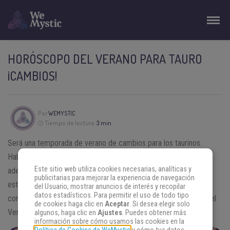
HORÓSCOPO DEL VERANO PARA TAURO
¡CAMBIOS!
Por
WEMYSTIC
Tiempo de lectura:
3 min
Será una temporada de verano de cambios para los taurinos.
Habrá un deseo constante de mantener la estabilidad y de salir
Este sitio web utiliza cookies necesarias, analíticas y
adelante en las situaciones. La buena salud será el aspecto más
publicitarias para mejorar la experiencia de navegación
estable y positivo, aunque también algunos profundizarán en sus
del Usuario, mostrar anuncios de interés y recopilar
datos estadísticos. Para permitir el uso de todo tipo
conocimientos y en su desarrollo personal. Lee el Horóscopo del
de cookies haga clic en
Aceptar
. Si desea elegir solo
Verano para Tauro completo, a continuación.
algunos, haga clic en
Ajustes
. Puedes obtener más
información sobre cómo usamos las cookies en la