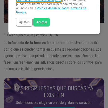
Política de Cookies de WeMystic
y cómo tus datos
pueden ser utilizados para la personalización de
anuncios en la
Política de Privacidad y Términos de
Google
.
Ajustes
Aceptar
Hora de Buenos Aires | Argentina (GMT -3)
La
influencia de la luna en las plantas
es totalmente medible
por lo que se pueden tomar en cuenta las recomendaciones. Los
agricultores han comprendido desde hace muchos años que las
fases lunares tienen una influencia directa sobre los cultivos, para
estimular o inhibir la germinación.
LAS RESPUESTAS QUE BUSCAS YA
EXISTEN
Solo necesitas elegir un oráculo y abrir tu corazón.