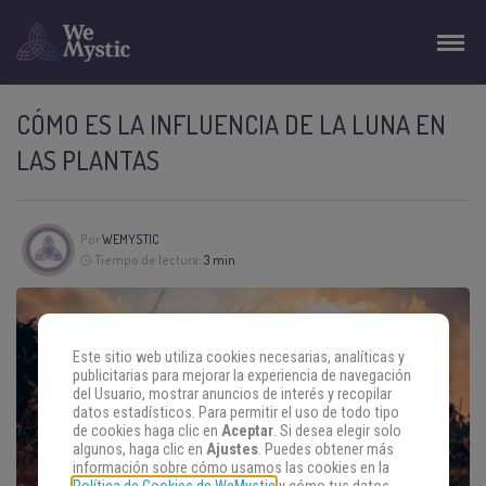
CÓMO ES LA INFLUENCIA DE LA LUNA EN
LAS PLANTAS
Por
WEMYSTIC
Tiempo de lectura:
3 min
Este sitio web utiliza cookies necesarias, analíticas y
publicitarias para mejorar la experiencia de navegación
del Usuario, mostrar anuncios de interés y recopilar
datos estadísticos. Para permitir el uso de todo tipo
de cookies haga clic en
Aceptar
. Si desea elegir solo
algunos, haga clic en
Ajustes
. Puedes obtener más
información sobre cómo usamos las cookies en la