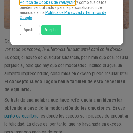
Política de Cookies de WeMystic
y cómo tus datos
pueden ser utilizados para la personalización de
anuncios en la
Política de Privacidad y Términos de
Google
.
Ajustes
Aceptar
Decía el viejo galeno Paracelso que «
nada es veneno pero a su
vez todo es veneno, la diferencia fundamental está en la dosis»
.
Es decir, el abuso de cualquier sustancia, por nimia que sea, resulta
perjudicial, pelo que hay que ser moderados. Incluso el agua, un
alimento imprescindible, consumida en exceso puede resultar letal.
El concepto sueco Lagom habla también de esta necesidad
de equilibrio.
Se trata de
una palabra que hace referencia a un bienestar
obtenido a base de la moderación de las emociones
. En ese
punto de equilibrio
, es donde los suecos son capaces de encontrar
la felicidad. La clave es, por tanto, que no haya nada en exceso,
pero tampoco nada en defecto.