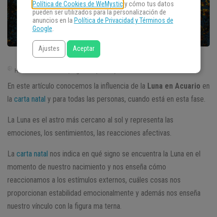
Política de Cookies de WeMystic
y cómo tus datos
pueden ser utilizados para la personalización de
anuncios en la
Política de Privacidad y Términos de
Google
.
Ajustes
Aceptar
Hora de Buenos Aires | Argentina (GMT -3)
En este artículo conocemos la influencia de la
Luna en Acuario
en
la
carta natal
y para todas las personas, cuando está en esta fase.
La Luna es el astro más cercano al sol y representa las
emociones, los sentimientos, las reacciones afectivas.
La
carta natal
nos indica en qué signo se encuentra la Luna en el
momento de nuestro nacimiento y nos enseña cómo
reaccionamos a los estímulos externos, cuáles cosas nos
proporcionan estabilidad emocionalmente y además nos enseña
nuestro vínculo con la figura ma terna.