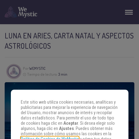
LUNA EN ARIES, CARTA NATAL Y ASPECTOS
ASTROLÓGICOS
Por
WEMYSTIC
Tiempo de lectura:
3 min
Este sitio web utiliza cookies necesarias, analíticas y
publicitarias para mejorar la experiencia de navegación
del Usuario, mostrar anuncios de interés y recopilar
datos estadísticos. Para permitir el uso de todo tipo
de cookies haga clic en
Aceptar
. Si desea elegir solo
algunos, haga clic en
Ajustes
. Puedes obtener más
información sobre cómo usamos las cookies en la