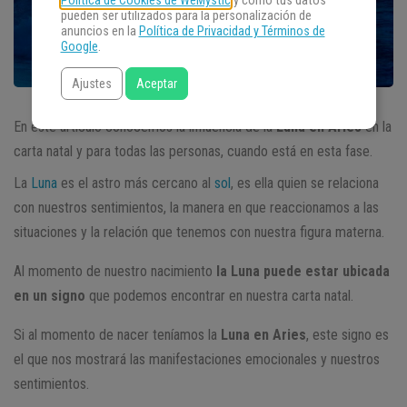
Política de Cookies de WeMystic
y cómo tus datos
pueden ser utilizados para la personalización de
anuncios en la
Política de Privacidad y Términos de
Google
.
Ajustes
Aceptar
En este artículo conocemos la influencia de la
Luna en Aries
en la
carta natal y para todas las personas, cuando está en esta fase.
La
Luna
es el astro más cercano al
sol
, es ella quien se relaciona
con nuestros sentimientos, la manera en que reaccionamos a las
situaciones y la relación que tenemos con nuestra figura materna.
Al momento de nuestro nacimiento
la Luna puede estar ubicada
en un signo
que podemos encontrar en nuestra carta natal.
Si al momento de nacer teníamos la
Luna en Aries
, este signo es
el que nos mostrará las manifestaciones emocionales y nuestros
sentimientos.