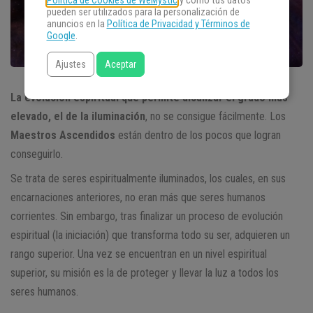
Política de Cookies de WeMystic
y cómo tus datos
pueden ser utilizados para la personalización de
anuncios en la
Política de Privacidad y Términos de
Google
.
Ajustes
Aceptar
La evolución espiritual que permite alcanzar el grado más
elevado, el de la iluminación
, no se consigue fácilmente. Los
Maestros Ascendidos
están dentro de los pocos que logran
conseguirlo.
Se trata de seres espiritualmente iluminados, los cuales, en sus
encarnaciones anteriores, no eran más que seres humanos
corrientes. Sin embargo, tras finalizar un proceso de evolución
espiritual (la iniciación) que transforma todo su ser, adquieren un
rango superior. Una vez se encuentran en un nivel espiritual
superior, su misión es la de proteger y llevar la luz a todos los
seres humanos.