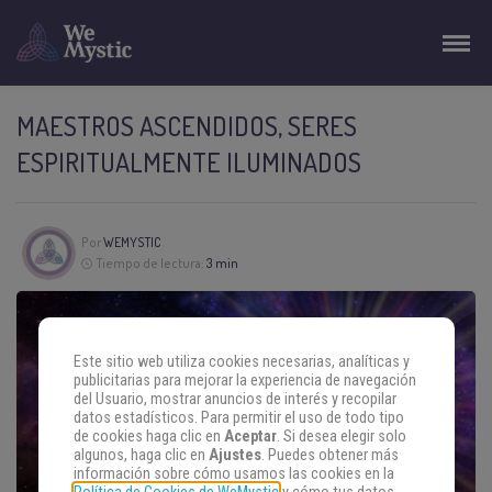
MAESTROS ASCENDIDOS, SERES
ESPIRITUALMENTE ILUMINADOS
Por
WEMYSTIC
Tiempo de lectura:
3 min
Este sitio web utiliza cookies necesarias, analíticas y
publicitarias para mejorar la experiencia de navegación
del Usuario, mostrar anuncios de interés y recopilar
datos estadísticos. Para permitir el uso de todo tipo
de cookies haga clic en
Aceptar
. Si desea elegir solo
algunos, haga clic en
Ajustes
. Puedes obtener más
información sobre cómo usamos las cookies en la