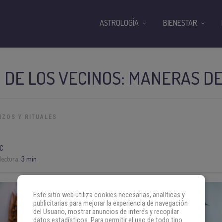
ASTROLOGÍA
BIENESTAR
 DE LOS VECINOS: MANERAS D
IZOS Y RITUALES
C
lectura:
3 min
Este sitio web utiliza cookies necesarias, analíticas y
publicitarias para mejorar la experiencia de navegación
del Usuario, mostrar anuncios de interés y recopilar
datos estadísticos. Para permitir el uso de todo tipo