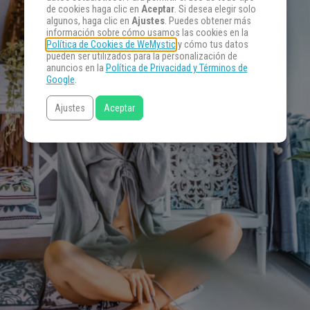
de cookies haga clic en
Aceptar
. Si desea elegir solo
algunos, haga clic en
Ajustes
. Puedes obtener más
información sobre cómo usamos las cookies en la
Política de Cookies de WeMystic
y cómo tus datos
pueden ser utilizados para la personalización de
anuncios en la
Política de Privacidad y Términos de
Google
.
Ajustes
Aceptar