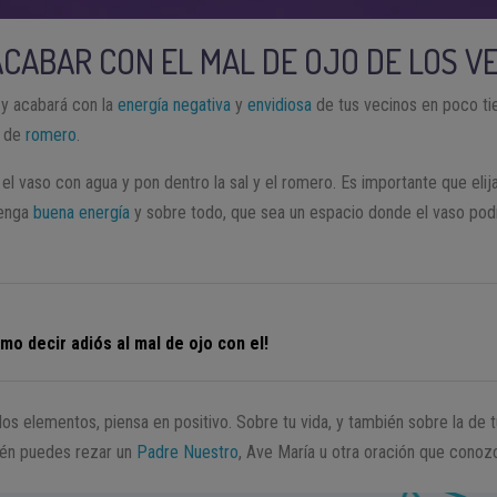
ACABAR CON EL MAL DE OJO DE LOS V
o y acabará con la
energía negativa
y
envidiosa
de tus vecinos en poco ti
s de
romero
.
a el vaso con agua y pon dentro la sal y el romero. Es importante que elija
tenga
buena energía
y sobre todo, que sea un espacio donde el vaso podr
mo decir adiós al mal de ojo con el!
los elementos, piensa en positivo. Sobre tu vida, y también sobre la de 
ién puedes rezar un
Padre Nuestro
, Ave María u otra oración que conoz