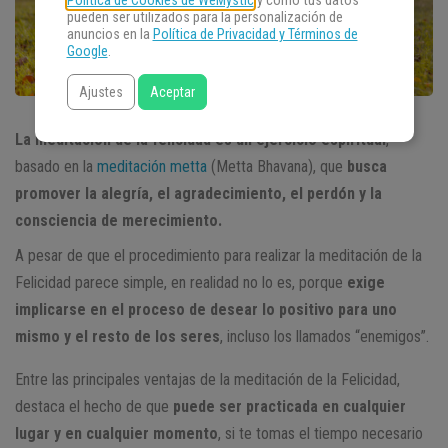
Política de Cookies de WeMystic
y cómo tus datos
pueden ser utilizados para la personalización de
anuncios en la
Política de Privacidad y Términos de
Google
.
Ajustes
Aceptar
La meditación de la felicidad es un ejercicio espiritual
,
basado en la
meditación metta
(Metta Bhavana), que
busca
promover la alegría, el agradecimiento, el perdón y la
consciencia de merecimiento.
A pesar de que el procedimiento para realizar la meditación de la
Felicidad parece simple, en realidad no lo es, porque
exige
implicarse en el proceso de desear lo positivo para uno
mismo y el resto de los seres
, incluso los llamados “enemigos”.
Entre las principales ventajas de la meditación de la Felicidad,
destaca el hecho de que
puede ser practicada en cualquier
lugar y en cualquier momento
, si te tomas el tiempo necesario