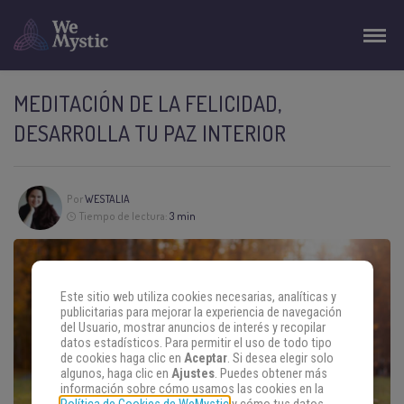
MEDITACIÓN DE LA FELICIDAD,
DESARROLLA TU PAZ INTERIOR
Por
WESTALIA
Tiempo de lectura:
3 min
Este sitio web utiliza cookies necesarias, analíticas y
publicitarias para mejorar la experiencia de navegación
del Usuario, mostrar anuncios de interés y recopilar
datos estadísticos. Para permitir el uso de todo tipo
de cookies haga clic en
Aceptar
. Si desea elegir solo
algunos, haga clic en
Ajustes
. Puedes obtener más
información sobre cómo usamos las cookies en la