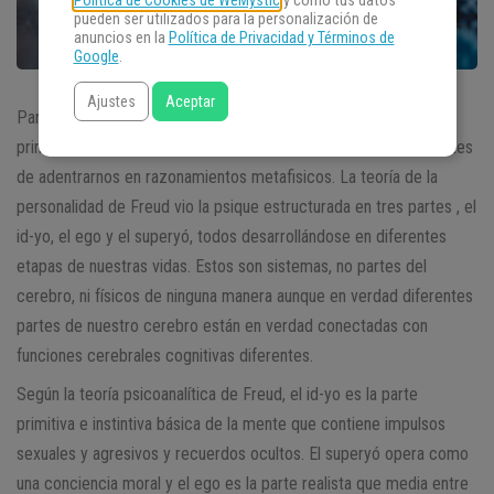
Política de Cookies de WeMystic
y cómo tus datos
pueden ser utilizados para la personalización de
anuncios en la
Política de Privacidad y Términos de
Google
.
Ajustes
Aceptar
Para entender realmente al ego y su función es muy interesante
primero entender las teorias psicológicas de
Sigmud Freud
antes
de adentrarnos en razonamientos metafisicos. La teoría de la
personalidad de Freud vio la psique estructurada en tres partes , el
id-yo, el ego y el superyó, todos desarrollándose en diferentes
etapas de nuestras vidas. Estos son sistemas, no partes del
cerebro, ni físicos de ninguna manera aunque en verdad diferentes
partes de nuestro cerebro están en verdad conectadas con
funciones cerebrales cognitivas diferentes.
Según la teoría psicoanalítica de Freud, el id-yo es la parte
primitiva e instintiva básica de la mente que contiene impulsos
sexuales y agresivos y recuerdos ocultos. El superyó opera como
una conciencia moral y el ego es la parte realista que media entre