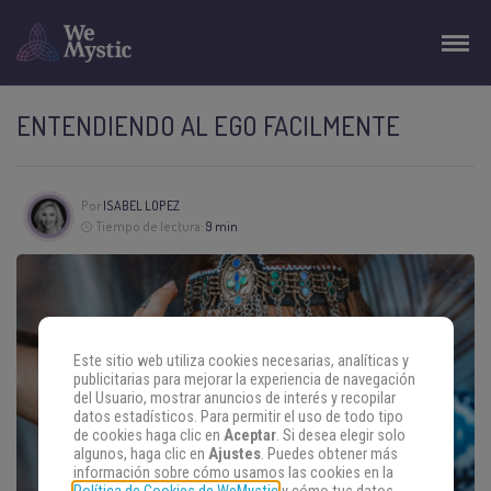
ENTENDIENDO AL EGO FACILMENTE
Por
ISABEL LOPEZ
Tiempo de lectura:
9 min
Este sitio web utiliza cookies necesarias, analíticas y
publicitarias para mejorar la experiencia de navegación
del Usuario, mostrar anuncios de interés y recopilar
datos estadísticos. Para permitir el uso de todo tipo
de cookies haga clic en
Aceptar
. Si desea elegir solo
algunos, haga clic en
Ajustes
. Puedes obtener más
información sobre cómo usamos las cookies en la