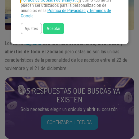
Política de Cookies de WeMystic
y cómo tus datos
pueden ser utilizados para la personalización de
anuncios en la
Política de Privacidad y Términos de
Google
.
Ajustes
Aceptar
Los niños
Sagitario
son los más aventureros, divertidos y
abiertos de todo el zodiaco
pero estas no son las únicas
características de la personalidad de los nacidos entre el 22 de
noviembre y el 21 de diciembre.
LAS RESPUESTAS QUE BUSCAS YA
EXISTEN
Solo necesitas elegir un oráculo y abrir tu corazón.
COMENZAR MI LECTURA