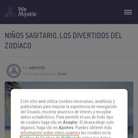
NIÑOS SAGITARIO, LOS DIVERTIDOS DEL
ZODÍACO
Por
WEMYSTIC
Tiempo de lectura:
3 min
Este sitio web utiliza cookies necesarias, analíticas y
publicitarias para mejorar la experiencia de navegación
del Usuario, mostrar anuncios de interés y recopilar
datos estadísticos. Para permitir el uso de todo tipo
de cookies haga clic en
Aceptar
. Si desea elegir solo
algunos, haga clic en
Ajustes
. Puedes obtener más
información sobre cómo usamos las cookies en la