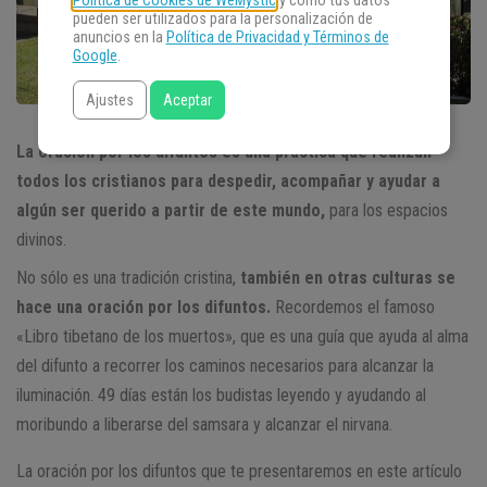
Política de Cookies de WeMystic
y cómo tus datos
pueden ser utilizados para la personalización de
anuncios en la
Política de Privacidad y Términos de
Google
.
Ajustes
Aceptar
La oración por los difuntos es una práctica que realizan
todos los cristianos para despedir, acompañar y ayudar a
algún ser querido a partir de este mundo,
para los espacios
divinos.
No sólo es una tradición cristina,
también en otras culturas se
hace una oración por los difuntos.
Recordemos el famoso
«Libro tibetano de los muertos», que es una guía que ayuda al alma
del difunto a recorrer los caminos necesarios para alcanzar la
iluminación. 49 días están los budistas leyendo y ayudando al
moribundo a liberarse del samsara y alcanzar el nirvana.
La oración por los difuntos que te presentaremos en este artículo