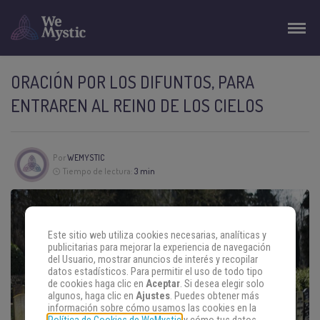
ORACIÓN POR LOS DIFUNTOS, PARA
ENTRAREN AL REINO DE LOS CIELOS
Por
WEMYSTIC
Tiempo de lectura:
3 min
Este sitio web utiliza cookies necesarias, analíticas y
publicitarias para mejorar la experiencia de navegación
del Usuario, mostrar anuncios de interés y recopilar
datos estadísticos. Para permitir el uso de todo tipo
de cookies haga clic en
Aceptar
. Si desea elegir solo
algunos, haga clic en
Ajustes
. Puedes obtener más
información sobre cómo usamos las cookies en la