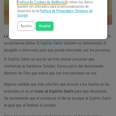
Política de Cookies de WeMystic
y cómo tus datos
pueden ser utilizados para la personalización de
anuncios en la
Política de Privacidad y Términos de
Google
.
Ajustes
Aceptar
La
oración al Espíritu Santo
procura pedir al Espíritu Consolador
su asistencia divina. El
Espíritu Santo
también es denominado el
abogado o intercesor para que pueda interceder por las personas.
El Espíritu Santo es una de las tres divinas personas que
conforman la Santísima Trinidad. Forma parte del denominado
Misterio de Dios que indica que son tres personas en una.
Algunos señalan que más efectivo que invocar a los Santos en las
oraciones, lo es el
rezar al Espíritu Santo
para que descienda.
Se recomienda que al comenzar el día se invoque al Espíritu Santo
al igual que al finalizar la jornada.