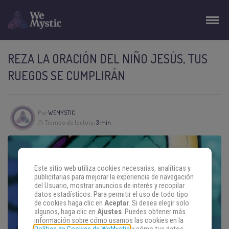
REZA LA ORACIÓN DEL NIÑO JESÚS, TUS
RUEGOS SE CUMPLIRÁN
Por
WEMYSTIC
Tiempo de lectura:
3 min
Este sitio web utiliza cookies necesarias, analíticas y
publicitarias para mejorar la experiencia de navegación
del Usuario, mostrar anuncios de interés y recopilar
datos estadísticos. Para permitir el uso de todo tipo
de cookies haga clic en
Aceptar
. Si desea elegir solo
algunos, haga clic en
Ajustes
. Puedes obtener más
información sobre cómo usamos las cookies en la