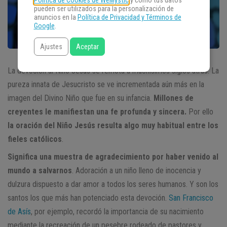
Política de Cookies de WeMystic
y cómo tus datos
pueden ser utilizados para la personalización de
anuncios en la
Política de Privacidad y Términos de
Google
.
Ajustes
Aceptar
La devoción al Niño Jesús se remota a muchísimos siglos atrás. La
pureza innata de Jesucristo se ve incrementada aún más en la
imagen del Divino Niño que fue en su infancia.
Millones de
creyentes le manifiestan una fe profunda y sincera.
Por ello
la oración del Niño Jesús resulta algo muy habitual entre los
fieles católicos
.
Significa una muestra de agradecimiento por haber venido al
mundo a salvarnos
. Adoración a un niño lleno de inocencia y
dulzura dispuesto a dar amor a todos los seres humanos. Y son los
santos los que más han potenciado esta devoción.
San Francisco
de Asís
, por ejemplo, recordó la importancia de su nacimiento
mediante la recreación de un pesebre rodeado de pastores y